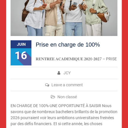
Prise en charge de 100%
JUIN
16
𝐑𝐄𝐍𝐓𝐑𝐄́𝐄 𝐀𝐂𝐀𝐃𝐄́𝐌𝐈𝐐𝐔𝐄 𝟐𝟎𝟐6-𝟐𝟎𝟐7 – PRISE
JCY
Leave a comment
Non classé
EN CHARGE DE 100%-UNE OPPORTUNITÉ À SAISIR Nous
savons que de nombreux bacheliers brillants de la promotion
2026 pourraient voir leurs ambitions universitaires freinées
par des défis financiers. Et si cette année, les choses