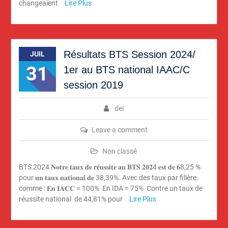
changeaient
Lire Plus
Résultats BTS Session 2024/
JUIL
31
1er au BTS national IAAC/C
session 2019
dei
Leave a comment
Non classé
BTS 2024 𝐍𝐨𝐭𝐫𝐞 𝐭𝐚𝐮𝐱 𝐝𝐞 𝐫𝐞́𝐮𝐬𝐬𝐢𝐭𝐞 𝐚𝐮 𝐁𝐓𝐒 𝟐𝟎𝟐4 𝐞𝐬𝐭 𝐝𝐞 𝟔8,25 %
pour 𝐮𝐧 𝐭𝐚𝐮𝐱 𝐧𝐚𝐭𝐢𝐨𝐧𝐚𝐥 𝐝𝐞 38,39%. Avec des taux par filière
comme : 𝐄𝐧 𝐈𝐀𝐂𝐂 = 100% En IDA = 75% Contre un taux de
réussite national de 44,81% pour
Lire Plus