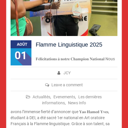
Flamme Linguistique 2025
AOÛT
01
𝐅𝐞́𝐥𝐢𝐜𝐢𝐭𝐚𝐭𝐢𝐨𝐧𝐬 𝐚̀ 𝐧𝐨𝐭𝐫𝐞 𝐂𝐡𝐚𝐦𝐩𝐢𝐨𝐧 𝐍𝐚𝐭𝐢𝐨𝐧𝐚𝐥 Nous
JCY
Leave a comment
Actualités
,
Evenements
,
Les dernières
informations
,
News Info
avons l’immense fierté d’annoncer que 𝐘𝐚𝐨 𝐇𝐚𝐦𝐞𝐝 𝐘𝐯𝐞𝐬,
étudiant à DEI, a été sacré 1er national en Art oratoire
Français à la Flamme linguistique. Grâce à son talent, sa